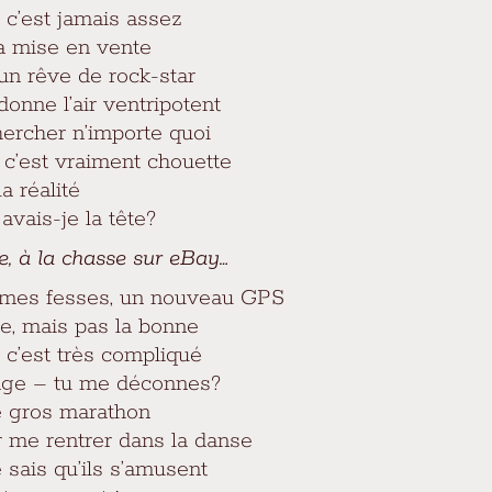
s c’est jamais assez
la mise en vente
un rêve de rock-star
donne l’air ventripotent
hercher n’importe quoi
, c’est vraiment chouette
a réalité
avais-je la tête?
e, à la chasse sur eBay…
r mes fesses, un nouveau GPS
èce, mais pas la bonne
 c’est très compliqué
ckage – tu me déconnes?
le gros marathon
r me rentrer dans la danse
e sais qu’ils s’amusent