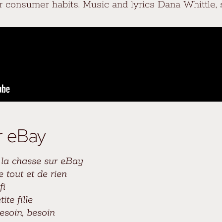
 consumer habits. Music and lyrics Dana Whittle,
r eBay
à la chasse sur eBay
e tout et de rien
fi
ite fille
esoin, besoin