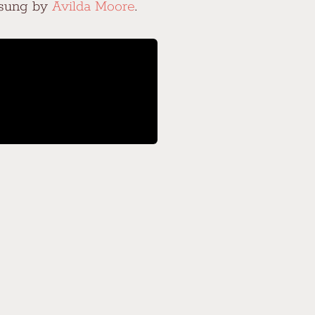
 sung by
Avilda Moore
.