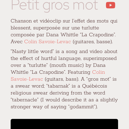
Petit gros mot
Chanson et vidéoclip sur l’effet des mots qui
blessent, superposée sur une turlutte
composée par Dana Whittle “La Crapodine”.
Avec
Colin Savoie-Levac
(guitares, basse).
“Nasty little word” is a song and video about
the effect of hurtful language, superimposed
over a “turlutte” (mouth music) by Dana
Whittle “La Crapodine”. Featuring
Colin
Savoie-Levac
(guitars, bass). A “gros mot” is
a swear word; “tabarnak” is a Québécois
religious swear deriving from the word
“tabernacle” (I would describe it as a slightly
stronger way of saying “godammit”).