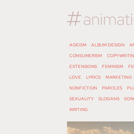
animat
AGEISM
ALBUM DESIGN
A
CONSUMERISM
COPYWRITI
EXTENSIONS
FEMINISM
FI
LOVE
LYRICS
MARKETING
NONFICTION
PAROLES
PL
SEXUALITY
SLOGANS
SON
WRITING