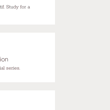
if. Study for a
tion
al series.