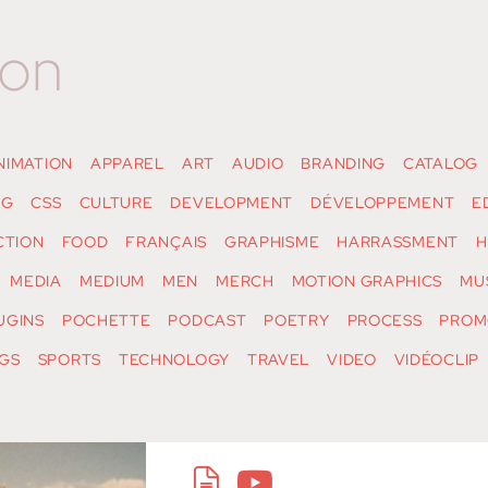
ion
NIMATION
APPAREL
ART
AUDIO
BRANDING
CATALOG
NG
CSS
CULTURE
DEVELOPMENT
DÉVELOPPEMENT
E
CTION
FOOD
FRANÇAIS
GRAPHISME
HARRASSMENT
H
MEDIA
MEDIUM
MEN
MERCH
MOTION GRAPHICS
MU
UGINS
POCHETTE
PODCAST
POETRY
PROCESS
PROM
GS
SPORTS
TECHNOLOGY
TRAVEL
VIDEO
VIDÉOCLIP