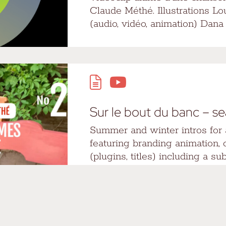
Claude Méthé. Illustrations Lo
(audio, vidéo, animation) Dana 
Sur le bout du banc – se
Summer and winter intros for 
featuring branding animation,
(plugins, titles) including a su
titles and custom credits. Crea
Apple Motion.