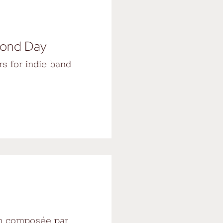
mond Day
s for indie band
on composée par