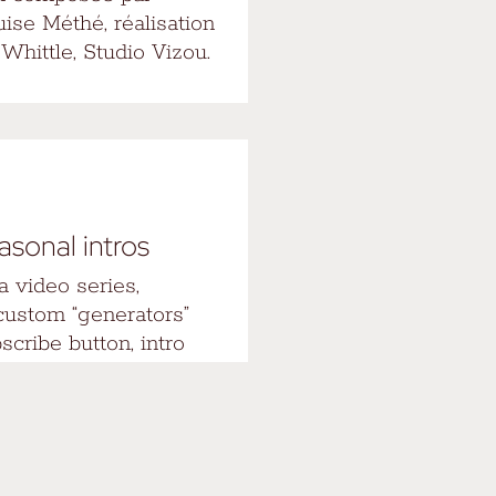
uise Méthé, réalisation
Whittle, Studio Vizou.
asonal intros
a video series,
 custom “generators”
bscribe button, intro
ted for Final Cut in