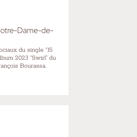
 Notre-Dame-de-
ciaux du single “15
lbum 2023 “Swirl” du
rançois Bourassa.